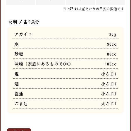
※上記は1人前あたりの目安の数値です
材料
5食分
アカイロ
30g
水
90cc
砂糖
80cc
味噌（家庭にあるものでOK）
100cc
塩
小さじ1
酒
小さじ1
醤油
小さじ1
ごま油
大さじ1