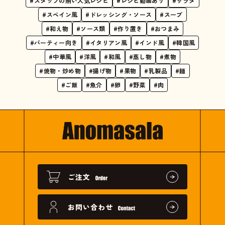
#スタッフの賄い人気レシピ
#レシピ動画あり
#サラダ
#スペイン風
#ドレッシング・ソース
#スープ
#和え物
#ソース類
#作り置き
#おつまみ
#パーティー向き
#イタリアン風
#インド風
#韓国風
#中華風
#洋風
#和風
#蒸し物
#煮物
#焼物・炒め物
#揚げ物
#果物
#乳製品
#麺
#ご飯
#魚介
#卵
#野菜
#肉
ご注文
お問い合わせ