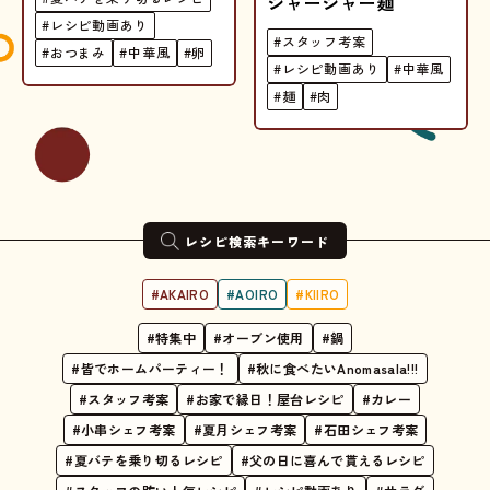
ジャージャー麺
#レシピ動画あり
#スタッフ考案
#おつまみ
#中華風
#卵
#レシピ動画あり
#中華風
#麺
#肉
レシピ検索キーワード
#AKAIRO
#AOIRO
#KIIRO
#特集中
#オーブン使用
#鍋
#皆でホームパーティー！
#秋に食べたいAnomasala!!!
#スタッフ考案
#お家で縁日！屋台レシピ
#カレー
#小串シェフ考案
#夏月シェフ考案
#石田シェフ考案
#夏バテを乗り切るレシピ
#父の日に喜んで貰えるレシピ