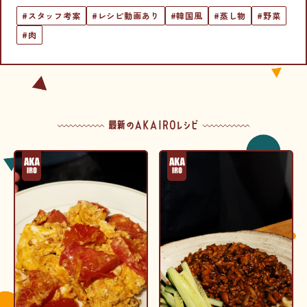
#スタッフ考案
#レシピ動画あり
#韓国風
#蒸し物
#野菜
#肉