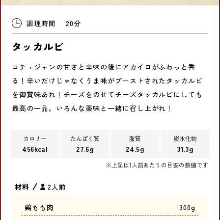
調理時間
20分
タッカルビ
コチュジャンの甘さと辛味の後にアカイロがふわっと香
る！辛いだけじゃなくうま味がブーストされたタッカルビ
を御賞味あれ！チーズをのせてチーズタッカルビにしても
最高の一品。いろんな薬味と一緒に召し上がれ！
カロリー
たんぱく質
脂質
炭水化物
456kcal
27.6g
24.5g
31.3g
※上記は1人前あたりの目安の数値です
材料
2人前
鶏もも肉
300g