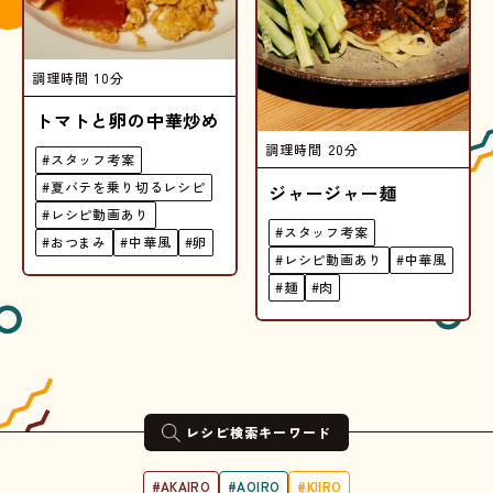
調理時間
10分
トマトと卵の中華炒め
調理時間
20分
#スタッフ考案
#夏バテを乗り切るレシピ
ジャージャー麺
#レシピ動画あり
#スタッフ考案
#おつまみ
#中華風
#卵
#レシピ動画あり
#中華風
#麺
#肉
レシピ検索キーワード
#AKAIRO
#AOIRO
#KIIRO