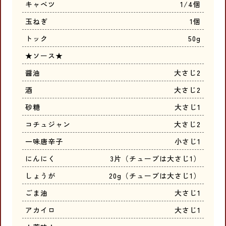
キャベツ
1/4個
玉ねぎ
1個
トック
50g
★ソース★
醤油
大さじ2
酒
大さじ2
砂糖
大さじ1
コチュジャン
大さじ2
一味唐辛子
小さじ1
にんにく
3片（チューブは大さじ1）
しょうが
20g（チューブは大さじ1）
ごま油
大さじ1
アカイロ
大さじ1