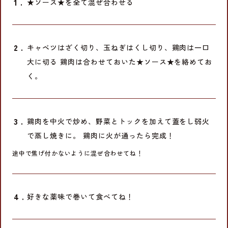
★ソース★を全て混ぜ合わせる
キャベツはざく切り、玉ねぎはくし切り、鶏肉は一口
大に切る 鶏肉は合わせておいた★ソース★を絡めてお
く。
鶏肉を中火で炒め、野菜とトックを加えて蓋をし弱火
で蒸し焼きに。 鶏肉に火が通ったら完成！
途中で焦げ付かないように混ぜ合わせてね！
好きな薬味で巻いて食べてね！