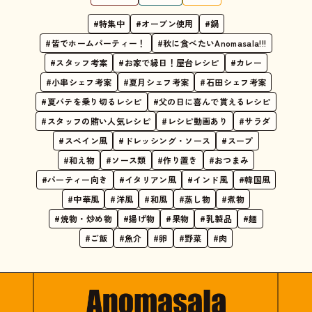
#特集中
#オーブン使用
#鍋
#皆でホームパーティー！
#秋に食べたいAnomasala!!!
#スタッフ考案
#お家で縁日！屋台レシピ
#カレー
#小串シェフ考案
#夏月シェフ考案
#石田シェフ考案
#夏バテを乗り切るレシピ
#父の日に喜んで貰えるレシピ
#スタッフの賄い人気レシピ
#レシピ動画あり
#サラダ
#スペイン風
#ドレッシング・ソース
#スープ
#和え物
#ソース類
#作り置き
#おつまみ
#パーティー向き
#イタリアン風
#インド風
#韓国風
#中華風
#洋風
#和風
#蒸し物
#煮物
#焼物・炒め物
#揚げ物
#果物
#乳製品
#麺
#ご飯
#魚介
#卵
#野菜
#肉