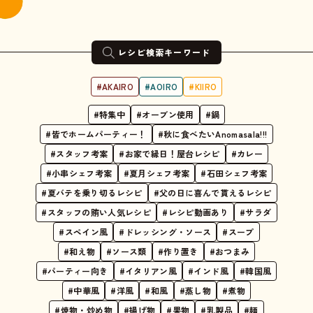
レシピ検索キーワード
#AKAIRO
#AOIRO
#KIIRO
#特集中
#オーブン使用
#鍋
#皆でホームパーティー！
#秋に食べたいAnomasala!!!
#スタッフ考案
#お家で縁日！屋台レシピ
#カレー
#小串シェフ考案
#夏月シェフ考案
#石田シェフ考案
#夏バテを乗り切るレシピ
#父の日に喜んで貰えるレシピ
#スタッフの賄い人気レシピ
#レシピ動画あり
#サラダ
#スペイン風
#ドレッシング・ソース
#スープ
#和え物
#ソース類
#作り置き
#おつまみ
#パーティー向き
#イタリアン風
#インド風
#韓国風
#中華風
#洋風
#和風
#蒸し物
#煮物
#焼物・炒め物
#揚げ物
#果物
#乳製品
#麺