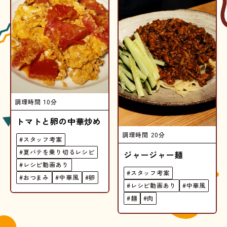
調理時間
10分
トマトと卵の中華炒め
調理時間
20分
#スタッフ考案
#夏バテを乗り切るレシピ
ジャージャー麺
#レシピ動画あり
#スタッフ考案
#おつまみ
#中華風
#卵
#レシピ動画あり
#中華風
#麺
#肉