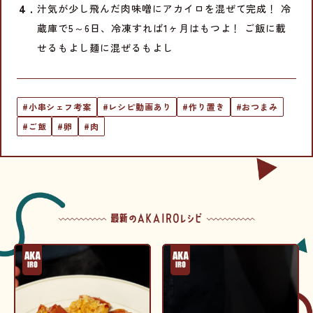
汁気が少し飛んだ肉味噌にアカイロを混ぜて完成！ 冷
蔵庫で5～6日、冷凍すれば1ヶ月はもつよ！ ご飯に載
せるもよし麺に混ぜるもよし
#小串シェフ考案
#レシピ動画あり
#作り置き
#おつまみ
#ご飯
#卵
#肉