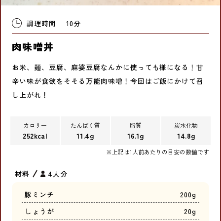
調理時間
10分
肉味噌丼
お米、麺、豆腐、麻婆豆腐なんかに使っても様になる！甘
辛い味が食欲をそそる万能肉味噌！今回はご飯にかけて召
し上がれ！
カロリー
たんぱく質
脂質
炭水化物
252kcal
11.4g
16.1g
14.8g
※上記は1人前あたりの目安の数値です
材料
4人分
豚ミンチ
200g
しょうが
20g