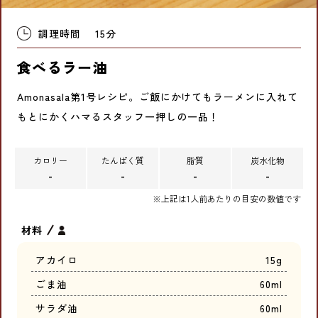
調理時間
15分
食べるラー油
Amonasala第1号レシピ。ご飯にかけてもラーメンに入れて
もとにかくハマるスタッフ一押しの一品！
カロリー
たんぱく質
脂質
炭水化物
-
-
-
-
※上記は1人前あたりの目安の数値です
材料
アカイロ
15g
ごま油
60ml
サラダ油
60ml