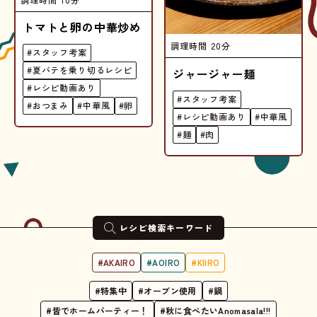
トマトと卵の中華炒め
調理時間
20分
#スタッフ考案
#夏バテを乗り切るレシピ
ジャージャー麺
#レシピ動画あり
#スタッフ考案
#おつまみ
#中華風
#卵
#レシピ動画あり
#中華風
#麺
#肉
レシピ検索キーワード
#AKAIRO
#AOIRO
#KIIRO
#特集中
#オーブン使用
#鍋
#皆でホームパーティー！
#秋に食べたいAnomasala!!!