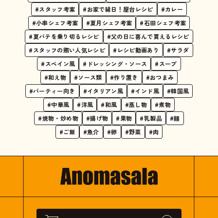
#スタッフ考案
#お家で縁日！屋台レシピ
#カレー
#小串シェフ考案
#夏月シェフ考案
#石田シェフ考案
#夏バテを乗り切るレシピ
#父の日に喜んで貰えるレシピ
#スタッフの賄い人気レシピ
#レシピ動画あり
#サラダ
#スペイン風
#ドレッシング・ソース
#スープ
#和え物
#ソース類
#作り置き
#おつまみ
#パーティー向き
#イタリアン風
#インド風
#韓国風
#中華風
#洋風
#和風
#蒸し物
#煮物
#焼物・炒め物
#揚げ物
#果物
#乳製品
#麺
#ご飯
#魚介
#卵
#野菜
#肉