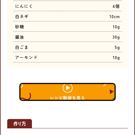
にんにく
4個
白ネギ
10cm
砂糖
10g
醤油
30g
白ごま
5g
アーモンド
10g
レシピ動画を見る