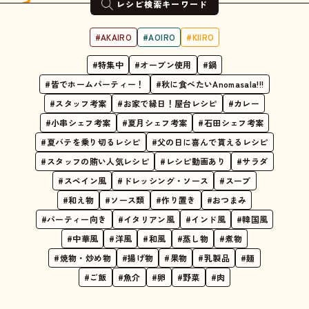
レシピ検索キーワード
#AKAIRO
#AOIRO
#KIIRO
#特集中
#オーブン使用
#鍋
#皆でホームパーティー！
#秋に食べたいAnomasala!!!
#スタッフ考案
#お家で縁日！屋台レシピ
#カレー
#小串シェフ考案
#夏月シェフ考案
#石田シェフ考案
#夏バテを乗り切るレシピ
#父の日に喜んで貰えるレシピ
#スタッフの賄い人気レシピ
#レシピ動画あり
#サラダ
#スペイン風
#ドレッシング・ソース
#スープ
#和え物
#ソース類
#作り置き
#おつまみ
#パーティー向き
#イタリアン風
#インド風
#韓国風
#中華風
#洋風
#和風
#蒸し物
#煮物
#焼物・炒め物
#揚げ物
#果物
#乳製品
#麺
#ご飯
#魚介
#卵
#野菜
#肉