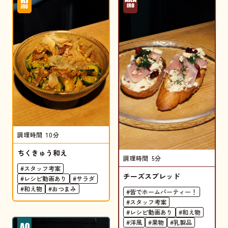
調理時間
10分
ちくきゅう和え
調理時間
5分
#スタッフ考案
チーズスプレッド
#レシピ動画あり
#サラダ
#和え物
#おつまみ
#皆でホームパーティー！
#スタッフ考案
#レシピ動画あり
#和え物
#洋風
#果物
#乳製品