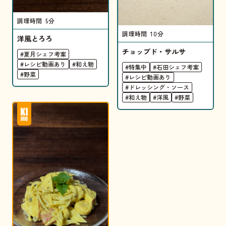
調理時間
5分
調理時間
10分
洋風とろろ
チョップド・サルサ
#夏月シェフ考案
#レシピ動画あり
#和え物
#特集中
#石田シェフ考案
#野菜
#レシピ動画あり
#ドレッシング・ソース
#和え物
#洋風
#野菜