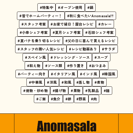
#特集中
#オーブン使用
#鍋
#皆でホームパーティー！
#秋に食べたいAnomasala!!!
#スタッフ考案
#お家で縁日！屋台レシピ
#カレー
#小串シェフ考案
#夏月シェフ考案
#石田シェフ考案
#夏バテを乗り切るレシピ
#父の日に喜んで貰えるレシピ
#スタッフの賄い人気レシピ
#レシピ動画あり
#サラダ
#スペイン風
#ドレッシング・ソース
#スープ
#和え物
#ソース類
#作り置き
#おつまみ
#パーティー向き
#イタリアン風
#インド風
#韓国風
#中華風
#洋風
#和風
#蒸し物
#煮物
#焼物・炒め物
#揚げ物
#果物
#乳製品
#麺
#ご飯
#魚介
#卵
#野菜
#肉