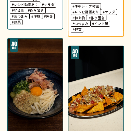
#レシピ動画あり
#サラダ
#小串シェフ考案
#和え物
#作り置き
#レシピ動画あり
#サラダ
#おつまみ
#洋風
#魚介
#和え物
#作り置き
#野菜
#おつまみ
#インド風
#野菜