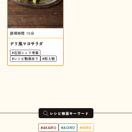
調理時間
10分
デリ風マヨサラダ
#石田シェフ考案
#レシピ動画あり
#和え物
レシピ検索キーワード
#AKAIRO
#AOIRO
#KIIRO