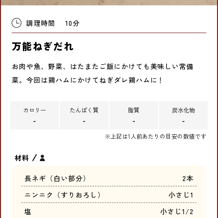
調理時間
10分
万能ねぎだれ
お肉や魚、野菜、はたまたご飯にかけても美味しい常備
菜。今回は鶏ハムにかけてねぎダレ鶏ハムに！
カロリー
たんぱく質
脂質
炭水化物
-
-
-
-
※上記は1人前あたりの目安の数値です
材料
長ネギ（白い部分）
2本
ニンニク（すりおろし）
小さじ1
塩
小さじ1/2