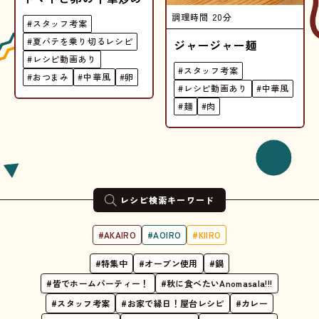
調理時間
20分
#スタッフ考案
#夏バテを乗り切るレシピ
ジャージャー麺
#レシピ動画あり
#スタッフ考案
#おつまみ
#中華風
#卵
#レシピ動画あり
#中華風
#麺
#肉
レシピ検索キーワード
#AKAIRO
#AOIRO
#KIIRO
#特集中
#オーブン使用
#鍋
#皆でホームパーティー！
#秋に食べたいAnomasala!!!
#スタッフ考案
#お家で縁日！屋台レシピ
#カレー