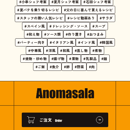
#小串シェフ考案
#夏月シェフ考案
#石田シェフ考案
#夏バテを乗り切るレシピ
#父の日に喜んで貰えるレシピ
#スタッフの賄い人気レシピ
#レシピ動画あり
#サラダ
#スペイン風
#ドレッシング・ソース
#スープ
#和え物
#ソース類
#作り置き
#おつまみ
#パーティー向き
#イタリアン風
#インド風
#韓国風
#中華風
#洋風
#和風
#蒸し物
#煮物
#焼物・炒め物
#揚げ物
#果物
#乳製品
#麺
#ご飯
#魚介
#卵
#野菜
#肉
ご注文