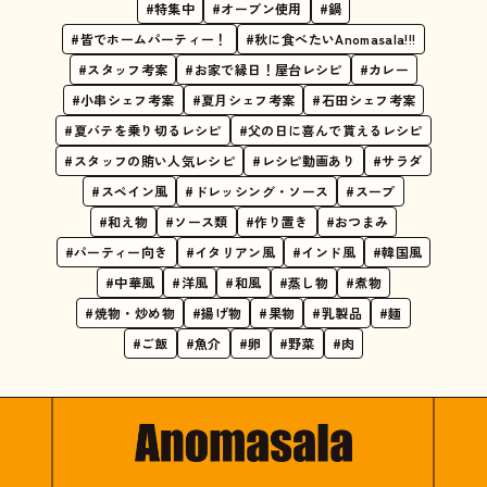
#特集中
#オーブン使用
#鍋
#皆でホームパーティー！
#秋に食べたいAnomasala!!!
#スタッフ考案
#お家で縁日！屋台レシピ
#カレー
#小串シェフ考案
#夏月シェフ考案
#石田シェフ考案
#夏バテを乗り切るレシピ
#父の日に喜んで貰えるレシピ
#スタッフの賄い人気レシピ
#レシピ動画あり
#サラダ
#スペイン風
#ドレッシング・ソース
#スープ
#和え物
#ソース類
#作り置き
#おつまみ
#パーティー向き
#イタリアン風
#インド風
#韓国風
#中華風
#洋風
#和風
#蒸し物
#煮物
#焼物・炒め物
#揚げ物
#果物
#乳製品
#麺
#ご飯
#魚介
#卵
#野菜
#肉