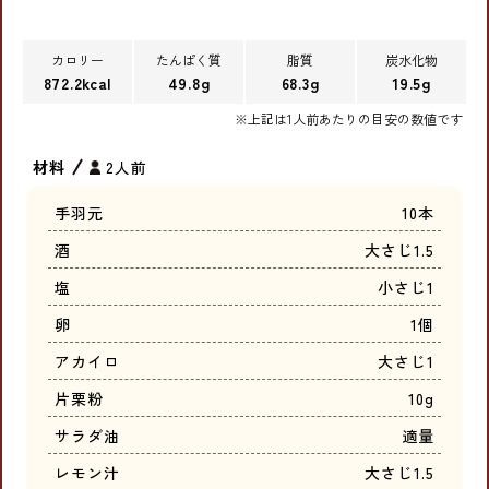
カロリー
たんぱく質
脂質
炭水化物
872.2kcal
49.8g
68.3g
19.5g
※上記は1人前あたりの目安の数値です
材料
2人前
手羽元
10本
酒
大さじ1.5
塩
小さじ1
卵
1個
アカイロ
大さじ1
片栗粉
10g
サラダ油
適量
レモン汁
大さじ1.5