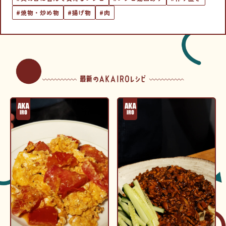
#焼物・炒め物
#揚げ物
#肉