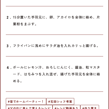
15分置いた手羽元に、卵、アカイロを全体に絡め、片
栗粉をまぶす。
フライパンに浅めにサラダ油を入れカリっと揚げる。
ボールにレモン汁、おろしにんにく、醤油、粒マスタ
ード、はちみつを入れ混ぜ、揚げた手羽元を全体に絡
める。
#皆でホームパーティー！
#石田シェフ考案
#父の日に喜んで貰えるレシピ
#レシピ動画あり
#作り置き