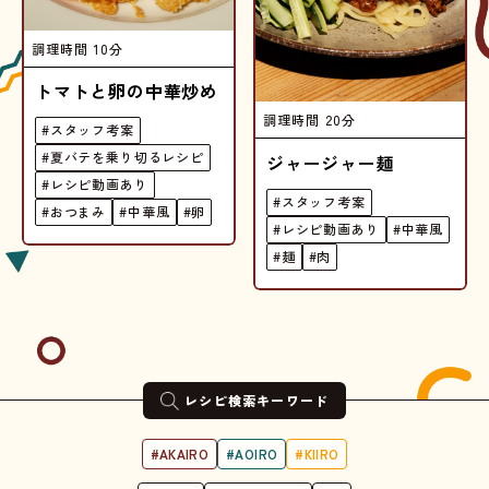
調理時間
10分
トマトと卵の中華炒め
調理時間
20分
#スタッフ考案
#夏バテを乗り切るレシピ
ジャージャー麺
#レシピ動画あり
#スタッフ考案
#おつまみ
#中華風
#卵
#レシピ動画あり
#中華風
#麺
#肉
レシピ検索キーワード
#AKAIRO
#AOIRO
#KIIRO