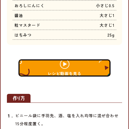
おろしにんにく
小さじ0.5
醤油
大さじ1
粒マスタード
大さじ1
はちみつ
25g
レシピ動画を見る
ビニール袋に手羽先、酒、塩を入れ均等に混ぜ合わせ
15分程度置く。